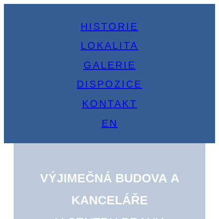
HISTORIE
LOKALITA
GALERIE
DISPOZICE
KONTAKT
EN
VÝJIMEČNÁ BUDOVA A
KANCELÁŘE