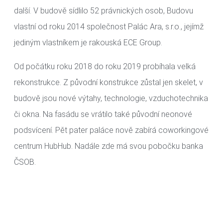
další. V budově sídlilo 52 právnických osob, Budovu
vlastní od roku 2014 společnost Palác Ara, s.r.o., jejímž
jediným vlastníkem je rakouská ECE Group.
Od počátku roku 2018 do roku 2019 probíhala velká
rekonstrukce. Z původní konstrukce zůstal jen skelet, v
budově jsou nové výtahy, technologie, vzduchotechnika
či okna. Na fasádu se vrátilo také původní neonové
podsvícení. Pět pater paláce nově zabírá coworkingové
centrum HubHub. Nadále zde má svou pobočku banka
ČSOB.